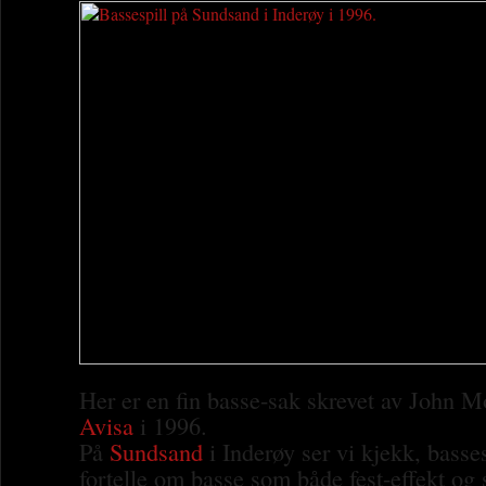
Her er en fin basse-sak skrevet av John 
Avisa
i 1996.
På
Sundsand
i Inderøy ser vi kjekk, bass
fortelle om basse som både fest-effekt og