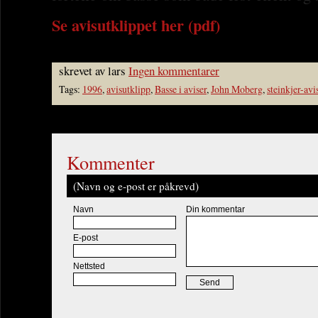
Se avisutklippet her (pdf)
skrevet av lars
Ingen kommentarer
Tags:
1996
,
avisutklipp
,
Basse i aviser
,
John Moberg
,
steinkjer-avi
Kommenter
(Navn og e-post er påkrevd)
Navn
Din kommentar
E-post
Nettsted