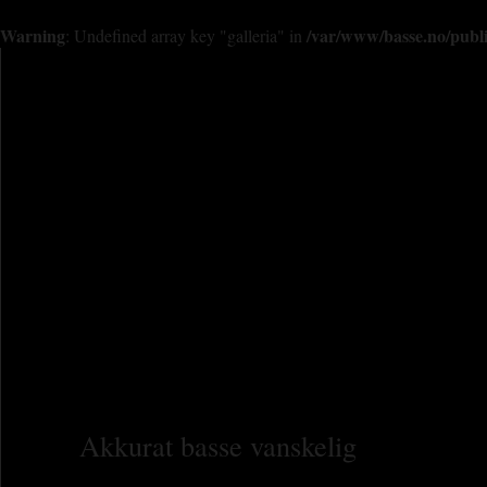
Warning
/var/www/basse.no/publi
: Undefined array key "galleria" in
HVA ER BASSE?
SPILLE BASSE
LAGE BASSE
TIPS OG TR
Akkurat basse vanskelig