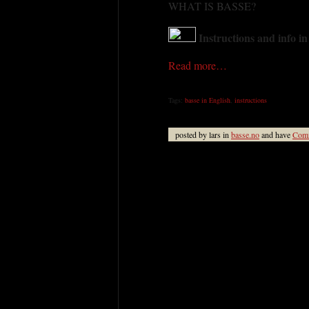
WHAT IS BASSE?
Instructions and info in
Read more…
Tags:
basse in English
,
instructions
posted by lars in
basse.no
and have
Comm