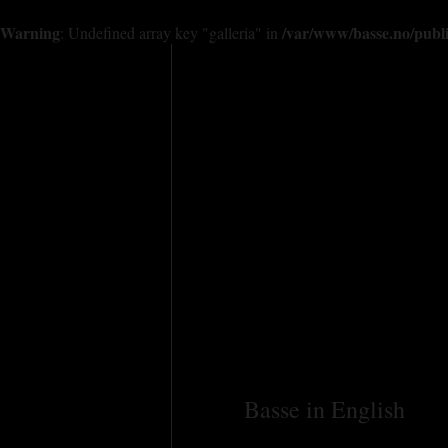
Warning
/var/www/basse.no/publi
: Undefined array key "galleria" in
HVA ER BASSE?
SPILLE BASSE
Basse in English