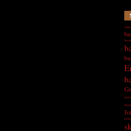
1996
ba
basse
b
ba
E
b
Gr
instr
Nors
Jo
seme
s