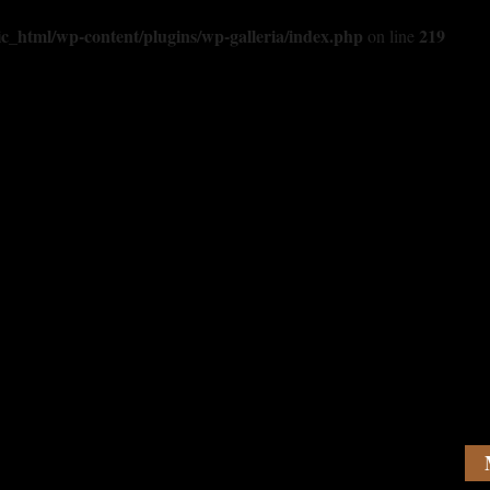
c_html/wp-content/plugins/wp-galleria/index.php
219
on line
LAGE BASSE
TIPS OG TRIKS
ORD OG UTTRYKK
GALLERI
VIDE