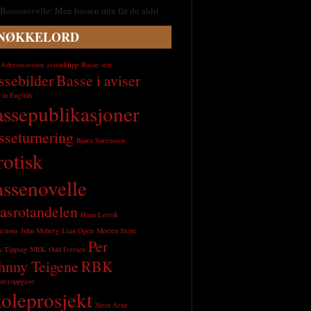
Bassenovelle: Men bassen min får du aldri
NØKKELORD
Adresseavisen
avisutklipp
Basse-sett
ssebilder
Basse i aviser
 in English
assepublikasjoner
sseturnering
Bjørn Sørenssen
rotisk
assenovelle
asrotandelen
Hans Lervik
uctions
John Moberg
Lian Open
Morten Stene
Per
k Tipping
NRK
Odd Iversen
hnny Teigene
RBK
steroppgave
koleprosjekt
Stein Arne