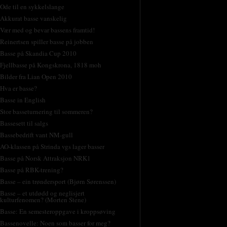
Ode til en sykkelslange
Akkurat basse vanskelig
Vær med og bevar bassens framtid!
Reinertsen spiller basse på jobben
Basse på Skandia Cup 2010
Fjellbasse på Kongskrona, 1818 moh
Bilder fra Lian Open 2010
Hva er basse?
Basse in English
Stor basseturnering til sommeren?
Bassesett til salgs
Bassebedrift vant NM-gull
AO-klassen på Strinda vgs lager basser
Basse på Norsk Attraksjon NRK1
Basse på RBK-trening?
Basse – ein trøndersport (Bjørn Sørenssen)
Basse – et utdødd og neglisjert
kulturfenomen? (Morten Stene)
Basse: En semesteroppgave i kroppsøving
Bassenovelle: Noen som basser for meg?