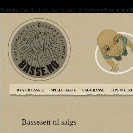
Warning
/var/www/basse.no/publi
: Undefined array key "galleria" in
HVA ER BASSE?
SPILLE BASSE
LAGE BASSE
TIPS OG TR
Bassesett til salgs